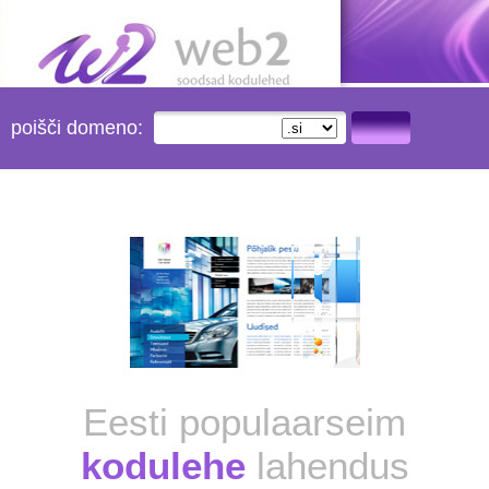
poišči domeno:
Eesti populaarseim
kodulehe
lahendus