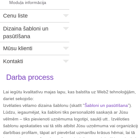
Moduļa informācija
Cenu liste
Dizaina šabloni un
pasūtīšana
Mūsu klienti
Kontakti
Darba process
Lai iegūtu kvalitatīvu majas lapu, kas balstīta uz Web2 tehnoloģijām,
dariet sekojošo:
Izvēlaties vēlamo dizaina šablonu (skatīt “
Šabloni un pasūtīšana
”).
Lūdzu, iegaumējat, ka šabloni tiks personalizēti saskaņā ar Jūsu
vēlmēm – tiks pievienoti uzņēmuma logotipi, saukļi utt.. Izvēloties
šablonu apskataties vai tā stils atbilst Jūsu uzņēmuma vai organizācij
darbības profilam, tāpat arī pievēršat uzmanību krāsus hēmai, lai tā