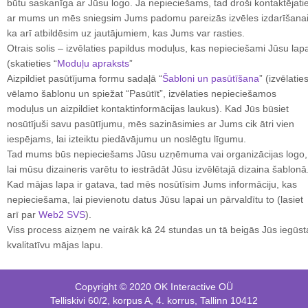
būtu saskanīga ar Jūsu logo. Ja nepieciešams, tad droši kontaktējati
ar mums un mēs sniegsim Jums padomu pareizās izvēles izdarīšana
ka arī atbildēsim uz jautājumiem, kas Jums var rasties.
Otrais solis – izvēlaties papildus moduļus, kas nepieciešami Jūsu lapa
(skatieties “
Moduļu apraksts
”
Aizpildiet pasūtījuma formu sadaļā “
Šabloni un pasūtīšana
” (izvēlatie
vēlamo šablonu un spiežat “Pasūtīt”, izvēlaties nepieciešamos
moduļus un aizpildiet kontaktinformācijas laukus). Kad Jūs būsiet
nosūtījuši savu pasūtījumu, mēs sazināsimies ar Jums cik ātri vien
iespējams, lai izteiktu piedāvājumu un noslēgtu līgumu.
Tad mums būs nepieciešams Jūsu uzņēmuma vai organizācijas logo,
lai mūsu dizaineris varētu to iestrādāt Jūsu izvēlētajā dizaina šablonā
Kad mājas lapa ir gatava, tad mēs nosūtīsim Jums informāciju, kas
nepieciešama, lai pievienotu datus Jūsu lapai un pārvaldītu to (lasiet
arī par
Web2 SVS
).
Viss process aizņem ne vairāk kā 24 stundas un tā beigās Jūs iegūst
kvalitatīvu mājas lapu.
Copyright © 2020 OK Interactive OÜ
Telliskivi 60/2, korpus A, 4. korrus, Tallinn 10412