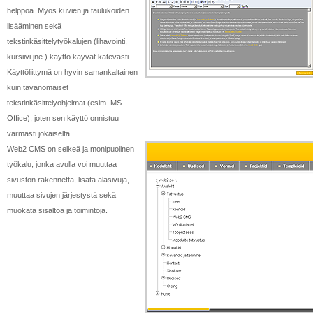
helppoa. Myös kuvien ja taulukoiden
lisääminen sekä
tekstinkäsittelytyökalujen (lihavointi,
kursiivi jne.) käyttö käyvät kätevästi.
Käyttöliittymä on hyvin samankaltainen
kuin tavanomaiset
tekstinkäsittelyohjelmat (esim. MS
Office), joten sen käyttö onnistuu
varmasti jokaiselta.
Web2 CMS on selkeä ja monipuolinen
työkalu, jonka avulla voi muuttaa
sivuston rakennetta, lisätä alasivuja,
muuttaa sivujen järjestystä sekä
muokata sisältöä ja toimintoja.