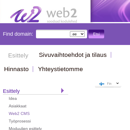
Find domain:
Etsi
Sivuvaihtoehdot ja tilaus
Esittely
Hinnasto
Yhteystietomme
Fin
Esittely
Idea
Asiakkaat
Web2 CMS
Työprosessi
Moduulien esittely