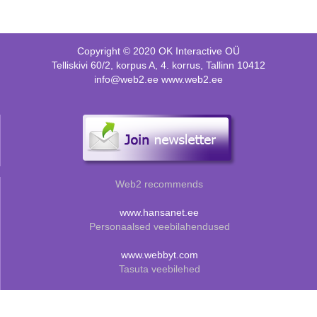
Copyright © 2020 OK Interactive OÜ
Telliskivi 60/2, korpus A, 4. korrus, Tallinn 10412
info@web2.ee www.web2.ee
Web2 recommends
www.hansanet.ee
Personaalsed veebilahendused
www.webbyt.com
Tasuta veebilehed