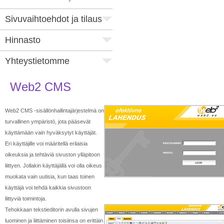
Sivuvaihtoehdot ja tilaus
Hinnasto
Yhteystietomme
Web2 CMS
Web2 CMS -sisällönhallintajärjestelmä on
turvallinen ympäristö, jota pääsevät
käyttämään vain hyväksytyt käyttäjät.
Eri käyttäjille voi määritellä erilaisia
oikeuksia ja tehtäviä sivuston ylläpitoon
liittyen. Jollakin käyttäjällä voi olla oikeus
muokata vain uutisia, kun taas toinen
käyttäjä voi tehdä kaikkia sivustoon
liittyviä toimintoja.
Tehokkaan tekstieditorin avulla sivujen
luominen ja liittäminen toisiinsa on erittäin