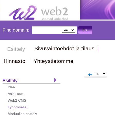
Find domain:
Etsi
Sivuvaihtoehdot ja tilaus
Esittely
Hinnasto
Yhteystietomme
Fin
Esittely
Idea
Asiakkaat
Web2 CMS
Työprosessi
Moduulien esittely