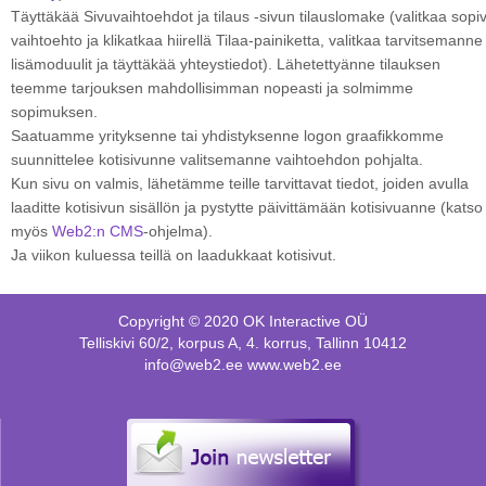
Täyttäkää Sivuvaihtoehdot ja tilaus -sivun tilauslomake (valitkaa sopi
vaihtoehto ja klikatkaa hiirellä Tilaa-painiketta, valitkaa tarvitsemanne
lisämoduulit ja täyttäkää yhteystiedot). Lähetettyänne tilauksen
teemme tarjouksen mahdollisimman nopeasti ja solmimme
sopimuksen.
Saatuamme yrityksenne tai yhdistyksenne logon graafikkomme
suunnittelee kotisivunne valitsemanne vaihtoehdon pohjalta.
Kun sivu on valmis, lähetämme teille tarvittavat tiedot, joiden avulla
laaditte kotisivun sisällön ja pystytte päivittämään kotisivuanne (katso
myös
Web2:n CMS
-ohjelma).
Ja viikon kuluessa teillä on laadukkaat kotisivut.
Copyright © 2020 OK Interactive OÜ
Telliskivi 60/2, korpus A, 4. korrus, Tallinn 10412
info@web2.ee www.web2.ee