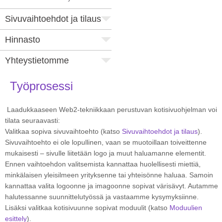
Sivuvaihtoehdot ja tilaus
Hinnasto
Yhteystietomme
Työprosessi
Laadukkaaseen Web2-tekniikkaan perustuvan kotisivuohjelman voi
tilata seuraavasti:
Valitkaa sopiva sivuvaihtoehto (katso
Sivuvaihtoehdot ja tilaus
).
Sivuvaihtoehto ei ole lopullinen, vaan se muotoillaan toiveittenne
mukaisesti – sivulle liitetään logo ja muut haluamanne elementit.
Ennen vaihtoehdon valitsemista kannattaa huolellisesti miettiä,
minkälaisen yleisilmeen yrityksenne tai yhteisönne haluaa. Samoin
kannattaa valita logoonne ja imagoonne sopivat värisävyt. Autamme
halutessanne suunnittelutyössä ja vastaamme kysymyksiinne.
Lisäksi valitkaa kotisivuunne sopivat moduulit (katso
Moduulien
esittely
).